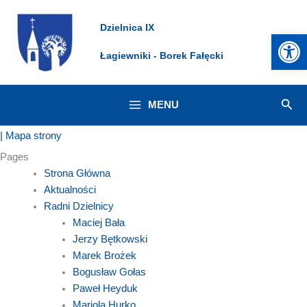
Przejdź
Dzielnica IX
do
Otwórz 
treści
Łagiewniki - Borek Fałęcki
Szuk
MENU
| Mapa strony
Pages
Strona Główna
Aktualności
Radni Dzielnicy
Maciej Bała
Jerzy Bętkowski
Marek Brożek
Bogusław Gołas
Paweł Heyduk
Mariola Hurko