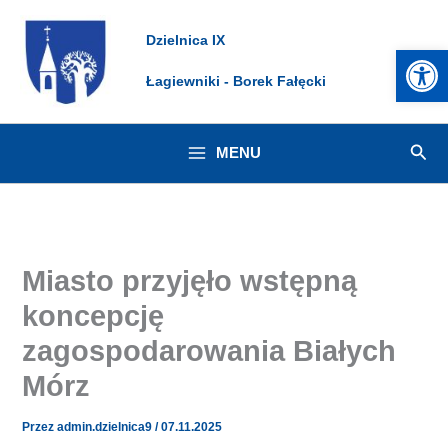
Przejdź
Dzielnica IX
do
Otwórz 
treści
Łagiewniki - Borek Fałęcki
Szuk
MENU
Miasto przyjęło wstępną
koncepcję
zagospodarowania Białych
Mórz
Przez
admin.dzielnica9
/
07.11.2025