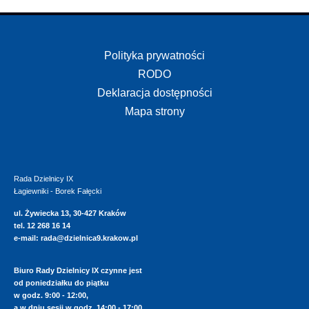
Polityka prywatności
RODO
Deklaracja dostępności
Mapa strony
Rada Dzielnicy IX
Łagiewniki - Borek Fałęcki
ul. Żywiecka 13, 30-427 Kraków
tel. 12 268 16 14
e-mail:
rada@dzielnica9.krakow.pl
Biuro Rady Dzielnicy IX czynne jest
od poniedziałku do piątku
w godz. 9:00 - 12:00,
a w dniu sesji w godz. 14:00 - 17:00.