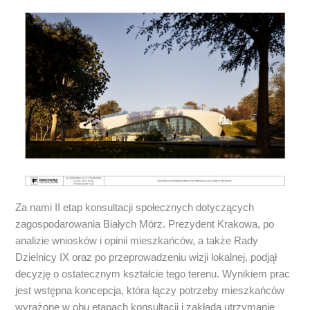
Za nami II etap konsultacji społecznych dotyczących
zagospodarowania Białych Mórz. Prezydent Krakowa, po
analizie wniosków i opinii mieszkańców, a także Rady
Dzielnicy IX oraz po przeprowadzeniu wizji lokalnej, podjął
decyzję o ostatecznym kształcie tego terenu. Wynikiem prac
jest wstępna koncepcja, która łączy potrzeby mieszkańców
wyrażone w obu etapach konsultacji i zakłada utrzymanie