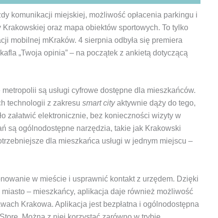
dy komunikacji miejskiej, możliwość opłacenia parkingu i
 Krakowskiej oraz mapa obiektów sportowych. To tylko
cji mobilnej mKraków. 4 sierpnia odbyła się premiera
 kafla „Twoja opinia” – na początek z ankietą dotyczącą
ę metropolii są usługi cyfrowe dostępne dla mieszkańców.
h technologii z zakresu
smart city
aktywnie dąży do tego,
załatwić elektronicznie, bez konieczności wizyty w
ń są ogólnodostępne narzędzia, takie jak Krakowski
potrzebniejsze dla mieszkańca usługi w jednym miejscu –
nowanie w mieście i usprawnić kontakt z urzędem. Dzięki
 miasto – mieszkańcy, aplikacja daje również możliwość
ach Krakowa. Aplikacja jest bezpłatna i ogólnodostępna
Store. Można z niej korzystać zarówno w trybie