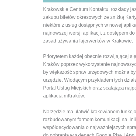
Krakowskie Centrum Kontaktu, rozkłady jaz
zakupu biletów okresowych ze zniżką Karty
niektóre z usług dostępnych w nowej aplika
najnowszej wersji aplikacji, z dostępem do
zasad używania fajerwerków w Krakowie.
Priorytetem każdej obecnie rozwijającej si
Kraków poprzez wykorzystanie najnowszyc
by większość spraw urzędowych można było 
urzędzie. Wiodącym przykładem tych działa
Portal Usług Miejskich oraz scalająca naj
aplikacja mKraków.
Narzędzie ma ułatwić krakowianom funkcjo
rozbudowanym formom komunikacji na linii
współdecydowania o najważniejszych spraw
do pobrania w sklepach Google Play i App 