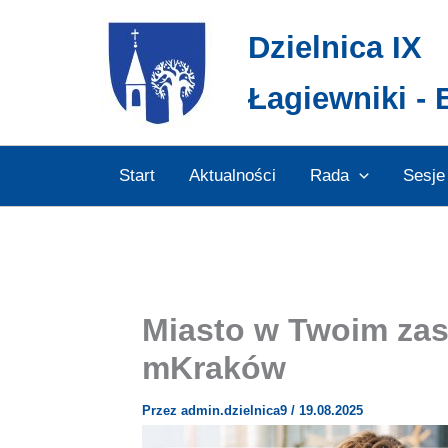
Przejdź
Dzielnica IX
do
treści
Łagiewniki - 
Start
Aktualności
Rada
Sesje
Miasto w Twoim zasi
mKraków
Przez
admin.dzielnica9
/
19.08.2025