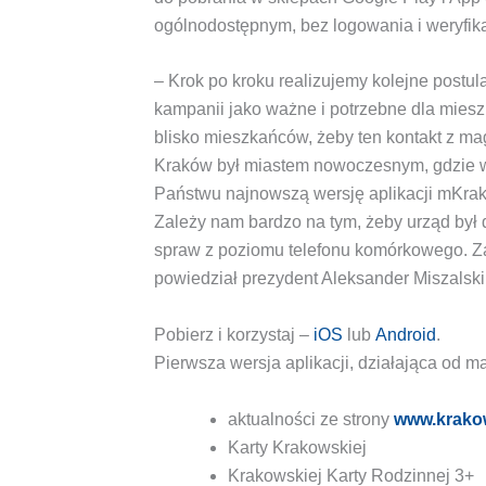
ogólnodostępnym, bez logowania i weryfikac
– Krok po kroku realizujemy kolejne postul
kampanii jako ważne i potrzebne dla mies
blisko mieszkańców, żeby ten kontakt z mag
Kraków był miastem nowoczesnym, gdzie w
Państwu najnowszą wersję aplikacji mKrakó
Zależy nam bardzo na tym, żeby urząd był 
spraw z poziomu telefonu komórkowego. Z
powiedział prezydent Aleksander Miszalski,
Pobierz i korzystaj –
iOS
lub
Android
.
Pierwsza wersja aplikacji, działająca od m
aktualności ze strony
www.krako
Karty Krakowskiej
Krakowskiej Karty Rodzinnej 3+