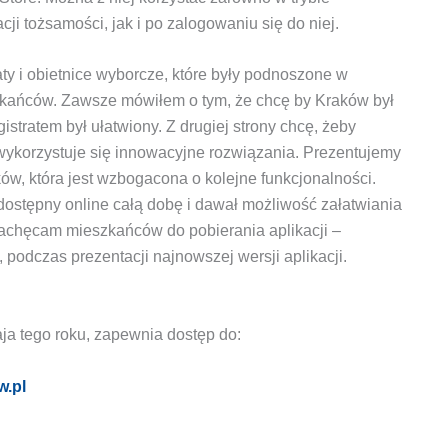
ji tożsamości, jak i po zalogowaniu się do niej.
aty i obietnice wyborcze, które były podnoszone w
zkańców. Zawsze mówiłem o tym, że chcę by Kraków był
istratem był ułatwiony. Z drugiej strony chcę, żeby
ykorzystuje się innowacyjne rozwiązania. Prezentujemy
w, która jest wzbogacona o kolejne funkcjonalności.
dostępny online całą dobę i dawał możliwość załatwiania
achęcam mieszkańców do pobierania aplikacji –
 podczas prezentacji najnowszej wersji aplikacji.
aja tego roku, zapewnia dostęp do:
w.pl