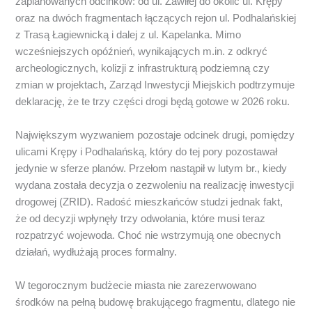
zaplanowanych odcinków: od ul. Zawiłej do okolic ul. Krępy
oraz na dwóch fragmentach łączących rejon ul. Podhalańskiej
z Trasą Łagiewnicką i dalej z ul. Kapelanka. Mimo
wcześniejszych opóźnień, wynikających m.in. z odkryć
archeologicznych, kolizji z infrastrukturą podziemną czy
zmian w projektach, Zarząd Inwestycji Miejskich podtrzymuje
deklarację, że te trzy części drogi będą gotowe w 2026 roku.
Największym wyzwaniem pozostaje odcinek drugi, pomiędzy
ulicami Krępy i Podhalańską, który do tej pory pozostawał
jedynie w sferze planów. Przełom nastąpił w lutym br., kiedy
wydana została decyzja o zezwoleniu na realizację inwestycji
drogowej (ZRID). Radość mieszkańców studzi jednak fakt,
że od decyzji wpłynęły trzy odwołania, które musi teraz
rozpatrzyć wojewoda. Choć nie wstrzymują one obecnych
działań, wydłużają proces formalny.
W tegorocznym budżecie miasta nie zarezerwowano
środków na pełną budowę brakującego fragmentu, dlatego nie