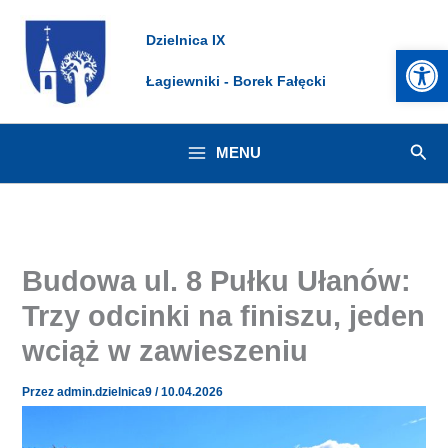
Przejdź
Dzielnica IX
do
Otwórz 
treści
Łagiewniki - Borek Fałęcki
Szuk
MENU
Budowa ul. 8 Pułku Ułanów:
Trzy odcinki na finiszu, jeden
wciąż w zawieszeniu
Przez
admin.dzielnica9
/
10.04.2026