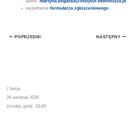
adres:
martyna.bogacka@instytut-heweliusza.pl
wypełnienie
formularza zgłoszeniowego
.
POPRZEDNI
NASTĘPNY
| Sesja
26 sierpnia 2026
(środa), godz. 18:00