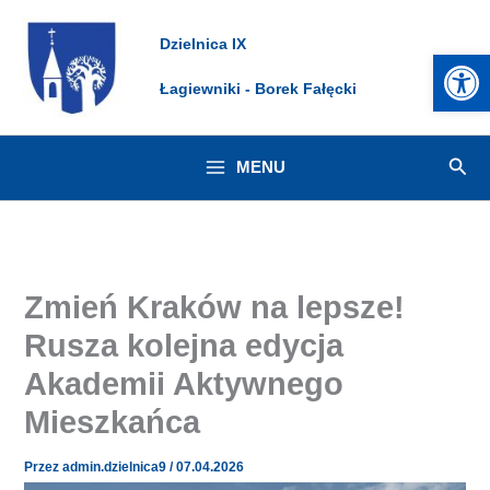
Przejdź
Dzielnica IX
do
Otwórz 
treści
Łagiewniki - Borek Fałęcki
Szuk
MENU
Zmień Kraków na lepsze!
Rusza kolejna edycja
Akademii Aktywnego
Mieszkańca
Przez
admin.dzielnica9
/
07.04.2026